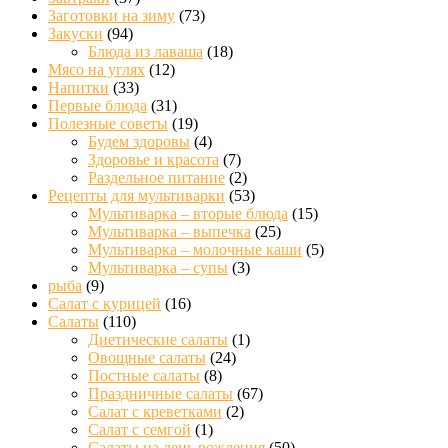
Заготовки на зиму
(73)
Закуски
(94)
Блюда из лаваша
(18)
Мясо на углях
(12)
Напитки
(33)
Первые блюда
(31)
Полезные советы
(19)
Будем здоровы
(4)
Здоровье и красота
(7)
Раздельное питание
(2)
Рецепты для мультиварки
(53)
Мультиварка – вторые блюда
(15)
Мультиварка – выпечка
(25)
Мультиварка – молочные каши
(5)
Мультиварка – супы
(3)
рыба
(9)
Салат с курицей
(16)
Салаты
(110)
Диетические салаты
(1)
Овощные салаты
(24)
Постные салаты
(8)
Праздничные салаты
(67)
Салат с креветками
(2)
Салат с семгой
(1)
Салаты на день рождения
(50)