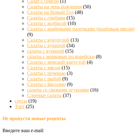
Салат с семгой
(1)
Салаты на день рождения
(50)
Салаты на Новый Год
(48)
Салаты с грибами
(15)
Салаты с колбасой
(10)
Салаты с крабовыми палочками (крабовым мясом)
(9)
Салаты с кукурузой
(13)
Салаты с курицей
(34)
салаты с курицей
(15)
салаты с морковью по-корейски
(8)
Салаты с морской капустой
(4)
Салаты с мясом
(15)
Салаты с печенью
(3)
Салаты с рыбой
(9)
Салаты с фасолью
(9)
салаты со свежими огурцами
(16)
Слоеные салаты
(37)
соусы
(19)
Торт
(25)
Не пропусти новые рецепты
Введите ваш e-mail: