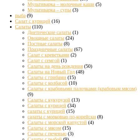
Мультиварка – молочные каши
(5)
Мультиварка – супы
(3)
рыба
(9)
Салат с курицей
(16)
Салаты
(110)
Диетические салаты
(1)
Овощные салаты
(24)
Постные салаты
(8)
Праздничные салаты
(67)
Салат с креветками
(2)
Салат с семгой
(1)
Салаты на день рождения
(50)
Салаты на Новый Год
(48)
Салаты с грибами
(15)
Салаты с колбасой
(10)
Салаты с крабовыми палочками (крабовым мясом)
(9)
Салаты с кукурузой
(13)
Салаты с курицей
(34)
салаты с курицей
(15)
салаты с морковью по-корейски
(8)
Салаты с морской капустой
(4)
Салаты с мясом
(15)
Салаты с печенью
(3)
Салаты с рыбой
(9)