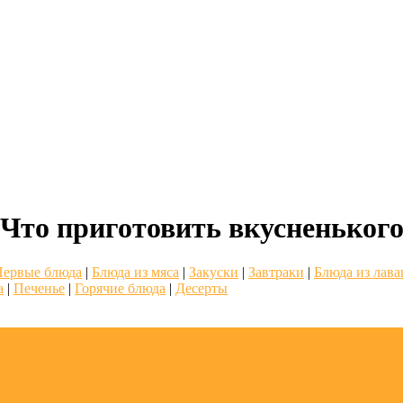
Что приготовить вкусненьког
Первые блюда
|
Блюда из мяса
|
Закуски
|
Завтраки
|
Блюда из лав
а
|
Печенье
|
Горячие блюда
|
Десерты