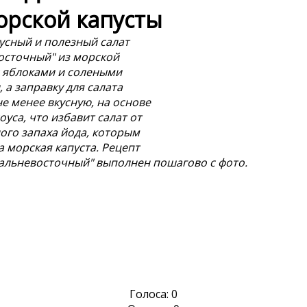
орской капусты
усный и полезный салат
осточный" из морской
с яблоками и солеными
 а заправку для салата
не менее вкусную, на основе
оуса, что избавит салат от
ого запаха йода, которым
а морская капуста. Рецепт
Дальневосточный" выполнен пошагово с фото.
Голоса:
0