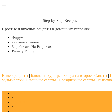
Step-by-Step Recipes
Простые и вкусные рецепты в домашних условиях
Форум
Добавить рецепт
Заработать На Рецептах
Privacy Policy
Видео рецепты
|
Блюда из курицы
|
Блюда на второе
|
Салаты
|
мультиварки
|
Овощные салаты
|
Праздничные салаты
|
Выпечк
Главная
/
Рецепты
/
Салаты