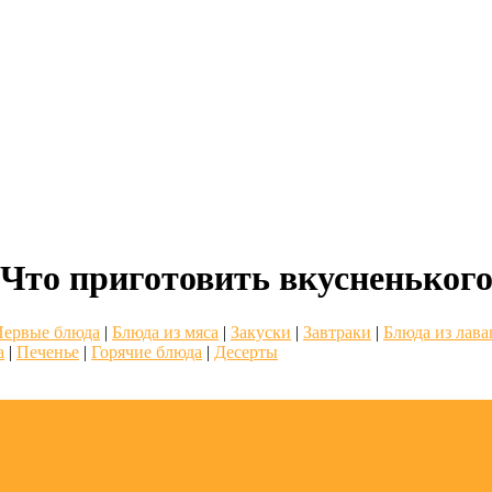
Что приготовить вкусненьког
Первые блюда
|
Блюда из мяса
|
Закуски
|
Завтраки
|
Блюда из лав
а
|
Печенье
|
Горячие блюда
|
Десерты