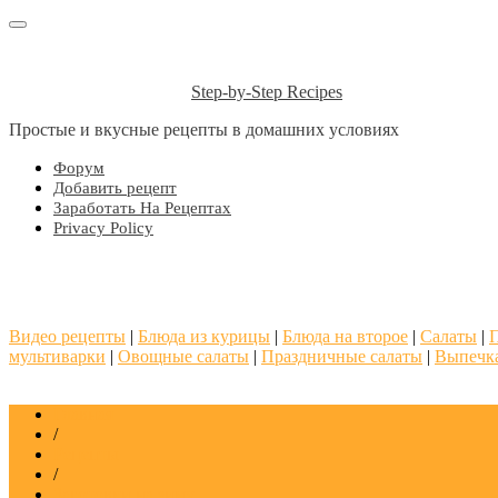
Step-by-Step Recipes
Простые и вкусные рецепты в домашних условиях
Форум
Добавить рецепт
Заработать На Рецептах
Privacy Policy
Видео рецепты
|
Блюда из курицы
|
Блюда на второе
|
Салаты
|
мультиварки
|
Овощные салаты
|
Праздничные салаты
|
Выпечк
Главная
/
Рецепты
/
Заготовки на зиму