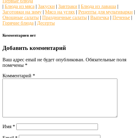
Первые блюда
|
Блюда из мяса
|
Закуски
|
Завтраки
|
Блюда из лаваша
|
Заготовки на зиму
|
Мясо на углях
|
Рецепты для мультиварки
|
Овощные салаты
|
Праздничные салаты
|
Выпечка
|
Печенье
|
Горячие блюда
|
Десерты
Комментариев нет
Добавить комментарий
Ваш адрес email не будет опубликован.
Обязательные поля
помечены
*
Комментарий
*
Имя
*
Email
*