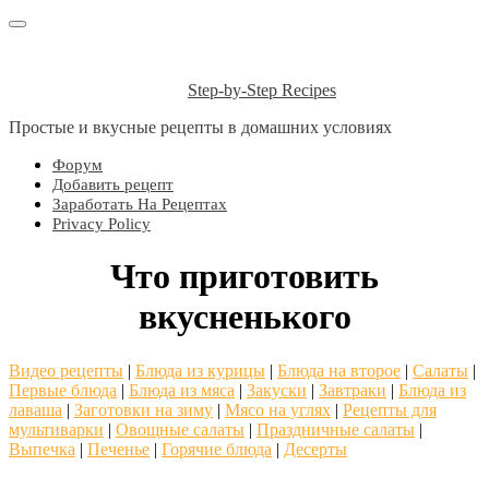
Step-by-Step Recipes
Простые и вкусные рецепты в домашних условиях
Форум
Добавить рецепт
Заработать На Рецептах
Privacy Policy
Что приготовить
вкусненького
Видео рецепты
|
Блюда из курицы
|
Блюда на второе
|
Салаты
|
Первые блюда
|
Блюда из мяса
|
Закуски
|
Завтраки
|
Блюда из
лаваша
|
Заготовки на зиму
|
Мясо на углях
|
Рецепты для
мультиварки
|
Овощные салаты
|
Праздничные салаты
|
Выпечка
|
Печенье
|
Горячие блюда
|
Десерты