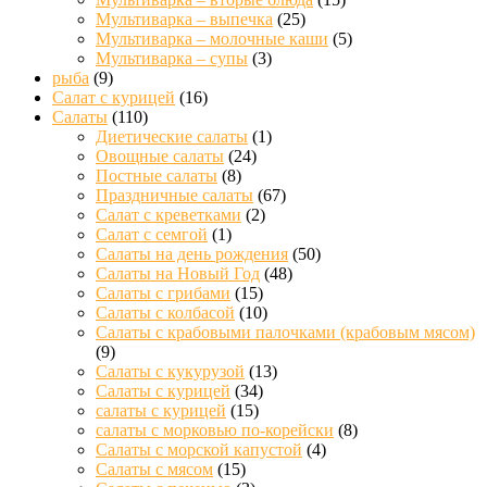
Мультиварка – выпечка
(25)
Мультиварка – молочные каши
(5)
Мультиварка – супы
(3)
рыба
(9)
Салат с курицей
(16)
Салаты
(110)
Диетические салаты
(1)
Овощные салаты
(24)
Постные салаты
(8)
Праздничные салаты
(67)
Салат с креветками
(2)
Салат с семгой
(1)
Салаты на день рождения
(50)
Салаты на Новый Год
(48)
Салаты с грибами
(15)
Салаты с колбасой
(10)
Салаты с крабовыми палочками (крабовым мясом)
(9)
Салаты с кукурузой
(13)
Салаты с курицей
(34)
салаты с курицей
(15)
салаты с морковью по-корейски
(8)
Салаты с морской капустой
(4)
Салаты с мясом
(15)