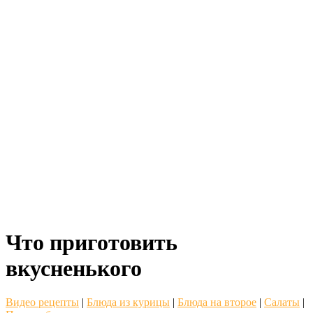
Что приготовить
вкусненького
Видео рецепты
|
Блюда из курицы
|
Блюда на второе
|
Салаты
|