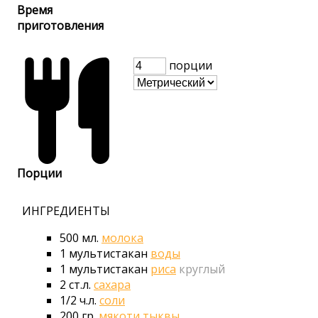
Время
приготовления
порции
Порции
ИНГРЕДИЕНТЫ
500
мл.
молока
1
мультистакан
воды
1
мультистакан
риса
круглый
2
ст.л.
сахара
1/2
ч.л.
соли
200
гр.
мякоти тыквы