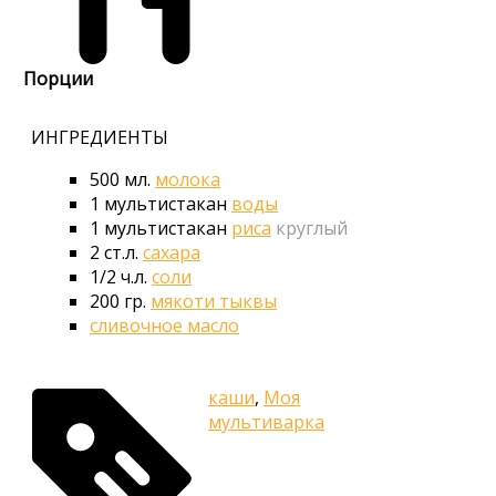
Порции
ИНГРЕДИЕНТЫ
500
мл.
молока
1
мультистакан
воды
1
мультистакан
риса
круглый
2
ст.л.
сахара
1/2
ч.л.
соли
200
гр.
мякоти тыквы
сливочное масло
каши
,
Моя
мультиварка