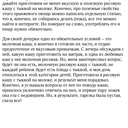
давайте приготовим не менее вкусную и полезную рисовую
кашу с тыквой на молоке. Конечно, про полезные свойства
этого оранжевого овоща можно написать отдельную статью,
что я, конечно, не собираюсь делать (пока), все это можно
найти в интернете. Но поверьте на слово, употреблять его в
пищу нужно обязательно.
Для своей дочурки одно из обязательных условий – это
молочная каша, и конечно я готовлю их часто, и отдаю
предпочтение ее вкусовым привычкам. С вечера обсуждаем с
ней, какую кашу приготовить на завтрак, и одна из любимых
каш у нее молочная рисовая. Но, меня заинтересовал вопрос,
будет ли она есть, молочную рисовую кашу с тыквой, не
каждый ребенок будет есть блюда с тыквой, и моя дочь
относиться к этой категории детей. Приготовила я рисовую
кашу с тыквой на молоке, и результат меня порадовал.
Конечно, я услышала вопросы от нее по поводу каши,
пришлось уклончиво отвечать на них, и первые пару ложек
она ела с недоверием. Но, в результате, тарелка была пустая,
съела все!