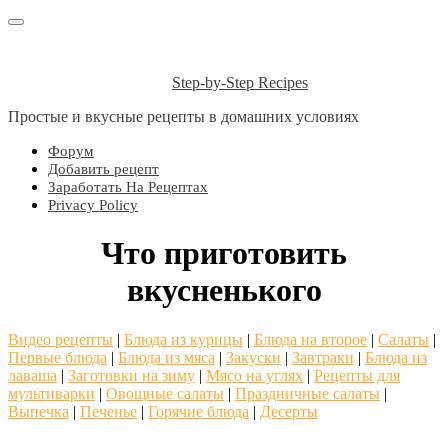
Step-by-Step Recipes
Простые и вкусные рецепты в домашних условиях
Форум
Добавить рецепт
Заработать На Рецептах
Privacy Policy
Что приготовить
вкусненького
Видео рецепты
|
Блюда из курицы
|
Блюда на второе
|
Салаты
|
Первые блюда
|
Блюда из мяса
|
Закуски
|
Завтраки
|
Блюда из
лаваша
|
Заготовки на зиму
|
Мясо на углях
|
Рецепты для
мультиварки
|
Овощные салаты
|
Праздничные салаты
|
Выпечка
|
Печенье
|
Горячие блюда
|
Десерты