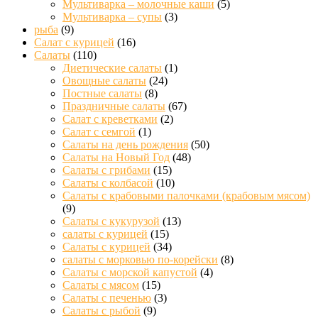
Мультиварка – молочные каши
(5)
Мультиварка – супы
(3)
рыба
(9)
Салат с курицей
(16)
Салаты
(110)
Диетические салаты
(1)
Овощные салаты
(24)
Постные салаты
(8)
Праздничные салаты
(67)
Салат с креветками
(2)
Салат с семгой
(1)
Салаты на день рождения
(50)
Салаты на Новый Год
(48)
Салаты с грибами
(15)
Салаты с колбасой
(10)
Салаты с крабовыми палочками (крабовым мясом)
(9)
Салаты с кукурузой
(13)
салаты с курицей
(15)
Салаты с курицей
(34)
салаты с морковью по-корейски
(8)
Салаты с морской капустой
(4)
Салаты с мясом
(15)
Салаты с печенью
(3)
Салаты с рыбой
(9)