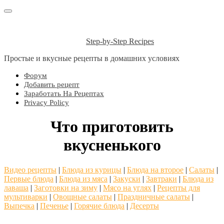
Step-by-Step Recipes
Простые и вкусные рецепты в домашних условиях
Форум
Добавить рецепт
Заработать На Рецептах
Privacy Policy
Что приготовить
вкусненького
Видео рецепты
|
Блюда из курицы
|
Блюда на второе
|
Салаты
|
Первые блюда
|
Блюда из мяса
|
Закуски
|
Завтраки
|
Блюда из
лаваша
|
Заготовки на зиму
|
Мясо на углях
|
Рецепты для
мультиварки
|
Овощные салаты
|
Праздничные салаты
|
Выпечка
|
Печенье
|
Горячие блюда
|
Десерты