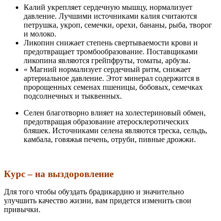
Калий укрепляет сердечную мышцу, нормализует
давление. Лучшими источниками калия считаются
петрушка, укроп, семечки, орехи, бананы, рыба, творог
и молоко.
Ликопин снижает степень свертываемости крови и
предотвращает тромбообразование. Поставщиками
ликопина являются грейпфруты, томаты, арбузы.
« Магний нормализует сердечный ритм, снижает
артериальное давление. Этот минерал содержится в
пророщенных семенах пшеницы, бобовых, семечках
подсолнечных и тыквенных.
Селен благотворно влияет на холестериновый обмен,
предотвращая образование атеросклеротических
бляшек. Источниками селена являются треска, сельдь,
камбала, говяжья печень, отруби, пивные дрожжи.
Курс – на выздоровление
Для того чтобы обуздать брадикардию и значительно
улучшить качество жизни, вам придется изменит
ь свои
привычки.