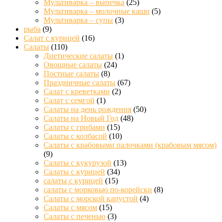
Мультиварка – выпечка
(25)
Мультиварка – молочные каши
(5)
Мультиварка – супы
(3)
рыба
(9)
Салат с курицей
(16)
Салаты
(110)
Диетические салаты
(1)
Овощные салаты
(24)
Постные салаты
(8)
Праздничные салаты
(67)
Салат с креветками
(2)
Салат с семгой
(1)
Салаты на день рождения
(50)
Салаты на Новый Год
(48)
Салаты с грибами
(15)
Салаты с колбасой
(10)
Салаты с крабовыми палочками (крабовым мясом)
(9)
Салаты с кукурузой
(13)
Салаты с курицей
(34)
салаты с курицей
(15)
салаты с морковью по-корейски
(8)
Салаты с морской капустой
(4)
Салаты с мясом
(15)
Салаты с печенью
(3)