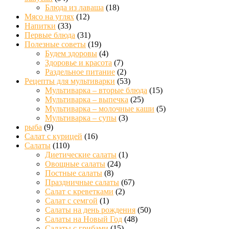
Блюда из лаваша
(18)
Мясо на углях
(12)
Напитки
(33)
Первые блюда
(31)
Полезные советы
(19)
Будем здоровы
(4)
Здоровье и красота
(7)
Раздельное питание
(2)
Рецепты для мультиварки
(53)
Мультиварка – вторые блюда
(15)
Мультиварка – выпечка
(25)
Мультиварка – молочные каши
(5)
Мультиварка – супы
(3)
рыба
(9)
Салат с курицей
(16)
Салаты
(110)
Диетические салаты
(1)
Овощные салаты
(24)
Постные салаты
(8)
Праздничные салаты
(67)
Салат с креветками
(2)
Салат с семгой
(1)
Салаты на день рождения
(50)
Салаты на Новый Год
(48)
Салаты с грибами
(15)