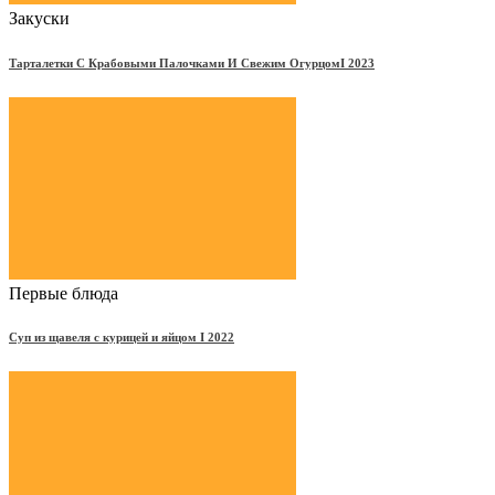
Закуски
Тарталетки С Крабовыми Палочками И Свежим ОгурцомΙ 2023
Первые блюда
Суп из щавеля с курицей и яйцом Ι 2022