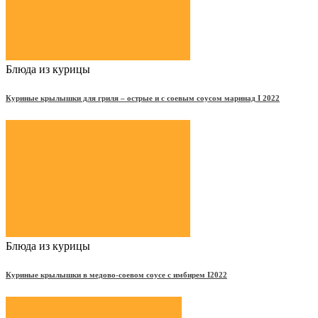
Блюда из курицы
Куриные крылышки для гриля – острые и с соевым соусом маринад Ι 2022
Блюда из курицы
Куриные крылышки в медово-соевом соусе с имбирем Ι2022