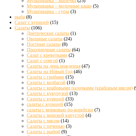
Мультиварка – выпечка
(25)
Мультиварка – молочные каши
(5)
Мультиварка – супы
(3)
рыба
(8)
Салат с курицей
(15)
Салаты
(106)
Диетические салаты
(1)
Овощные салаты
(24)
Постные салаты
(8)
Праздничные салаты
(64)
Салат с креветками
(2)
Салат с семгой
(1)
Салаты на день рождения
(47)
Салаты на Новый Год
(46)
Салаты с грибами
(15)
Салаты с колбасой
(10)
Салаты с крабовыми палочками (крабовым мясом)
(
Салаты с кукурузой
(13)
Салаты с курицей
(33)
салаты с курицей
(15)
салаты с морковью по-корейски
(7)
Салаты с морской капустой
(4)
Салаты с мясом
(14)
Салаты с печенью
(3)
Салаты с рыбой
(9)